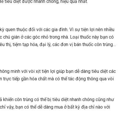
 để tiêu diệt được nhanh chóng, hiệu quả nhất.
ỳ quen thuộc đối với các gia đình. Vì sự tiện lợi nên nhiều
ác chú gián ở các góc nhỏ trong nhà. Loại thuốc này bạn có
u thị, tiệm tạp hóa, đại lý, các đơn vị bán thuốc côn trùng…
hông minh với vòi xịt tiện lợi giúp bạn dễ dàng tiêu diệt các
 trực tiếp gần hóa chất mà có thể tác động thông qua vòi
 khiến côn trùng có thể bị tiêu diệt nhanh chóng cũng như
 chỉ vậy, bạn có thể dễ dàng mua ở bất kỳ địa chỉ nào với